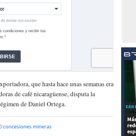
xportadora, que hasta hace unas semanas era
doras de café nicaragüense, disputa la
 régimen de Daniel Ortega.
E&N 
Más
red
0 concesiones mineras
esp