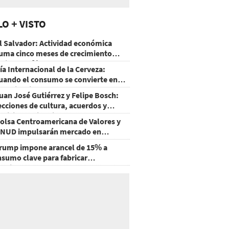
LO + VISTO
l Salvador: Actividad económica
uma cinco meses de crecimiento
rriba de 4%
ía Internacional de la Cerveza:
uando el consumo se convierte en
xperiencia
uan José Gutiérrez y Felipe Bosch:
ecciones de cultura, acuerdos y
ecisiones sin miedo
olsa Centroamericana de Valores y
NUD impulsarán mercado en
onduras
rump impone arancel de 15% a
nsumo clave para fabricar
emiconductores y paneles