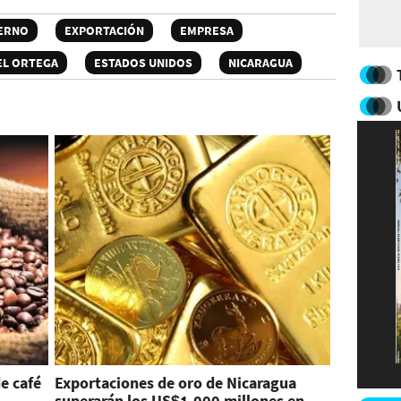
ERNO
EXPORTACIÓN
EMPRESA
EL ORTEGA
ESTADOS UNIDOS
NICARAGUA
e café
Exportaciones de oro de Nicaragua
superarán los US$1.000 millones en