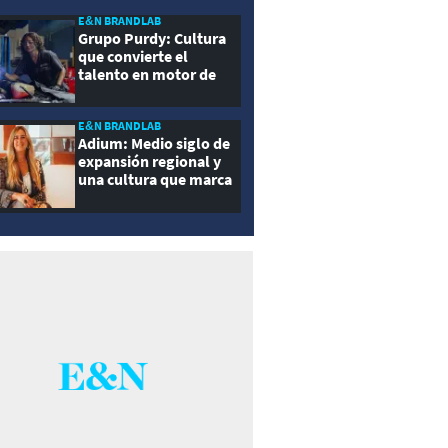
E&N BRANDLAB
Grupo Purdy: Cultura
que convierte el
talento en motor de
crecimiento
E&N BRANDLAB
Adium: Medio siglo de
expansión regional y
una cultura que marca
la diferencia