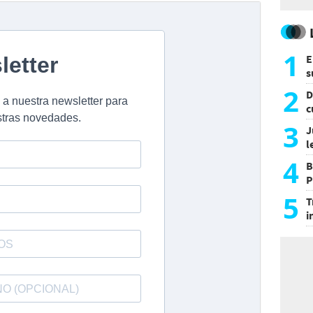
1
E
s
a
2
D
c
e
3
J
l
d
4
B
P
H
5
T
i
s