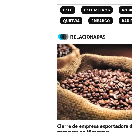
CAFÉ
CAFETALEROS
GOBI
QUIEBRA
EMBARGO
DANI
RELACIONADAS
Cierre de empresa exportadora d
preocupa en Nicaragua