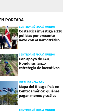
EN PORTADA
CENTROAMÉRICA & MUNDO
Costa Rica investiga a 116
policías por presunto
nexo con el narcotráfico
CENTROAMÉRICA & MUNDO
Con apoyo de FAO,
Honduras lanzó
estrategia de incentivos
para atraer inversión al
agro
INTELIGENCIA E&N
Mapa del Riesgo País en
Centroamérica: quiénes
pagan menos y cuáles
mejoraron
CENTROAMÉRICA & MUNDO