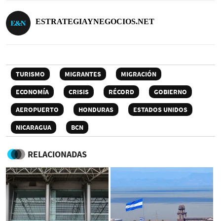
ESTRATEGIAYNEGOCIOS.NET
TURISMO
MIGRANTES
MIGRACIÓN
ECONOMÍA
CRISIS
RÉCORD
GOBIERNO
AEROPUERTO
HONDURAS
ESTADOS UNIDOS
NICARAGUA
BCN
RELACIONADAS