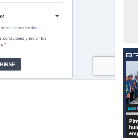
E&N 
Pin
hum
emp