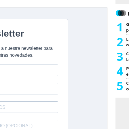
1
G
p
e
2
L
c
G
3
C
L
4
P
e
p
5
C
c
c