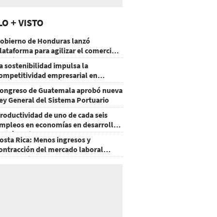
LO + VISTO
obierno de Honduras lanzó
lataforma para agilizar el comercio
xterior
a sostenibilidad impulsa la
ompetitividad empresarial en
uatemala
ongreso de Guatemala aprobó nueva
ey General del Sistema Portuario
roductividad de uno de cada seis
mpleos en economías en desarrollo
odría mejorar por la IA
osta Rica: Menos ingresos y
ontracción del mercado laboral
ausan baja del consumo