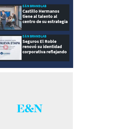
E&N BRANDLAB
Castillo Hermanos
tiene al talento al
centro de su estrategia
E&N BRANDLAB
Seguros El Roble
renovó su identidad
corporativa reflejando
innovación, cercanía y
modernidad