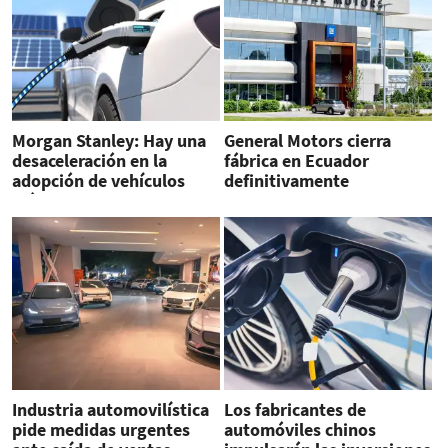
Morgan Stanley: Hay una
General Motors cierra
desaceleración en la
fábrica en Ecuador
adopción de vehículos
definitivamente
eléctricos
Industria automovilística
Los fabricantes de
pide medidas urgentes
automóviles chinos