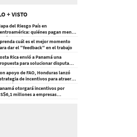
LO + VISTO
apa del Riesgo País en
entroamérica: quiénes pagan menos
 cuáles mejoraron
prenda cuál es el mejor momento
ara dar el "feedback" en el trabajo
osta Rica envió a Panamá una
ropuesta para solucionar disputa
omercial
on apoyo de FAO, Honduras lanzó
strategia de incentivos para atraer
nversión al agro
anamá otorgará incentivos por
S$6,1 millones a empresas
groexportadoras