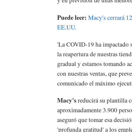
y en previsión de unas menore
Puede leer:
Macy's cerrará 12
EE.UU.
'La COVID-19 ha impactado s
la reapertura de nuestras tien
gradual y estamos tomando acc
con nuestras ventas, que preve
comunicado el máximo ejecut
Macy's
reducirá su plantilla 
aproximadamente 3.900 person
aseguró que tomar esa decisión
'profunda gratitud' a los empl