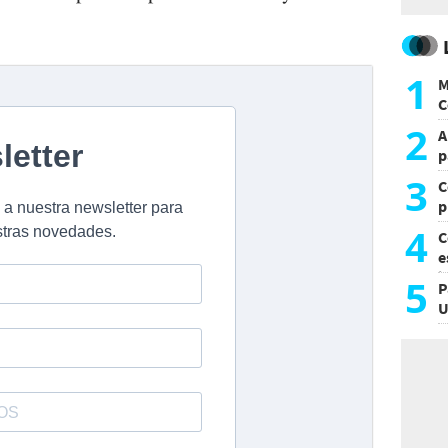
1
M
C
y
2
A
p
3
C
p
c
4
C
e
i
5
P
U
a