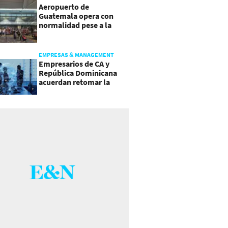
Aeropuerto de
Guatemala opera con
normalidad pese a la
actividad del volcán de
Fuego
EMPRESAS & MANAGEMENT
Empresarios de CA y
República Dominicana
acuerdan retomar la
agenda regional