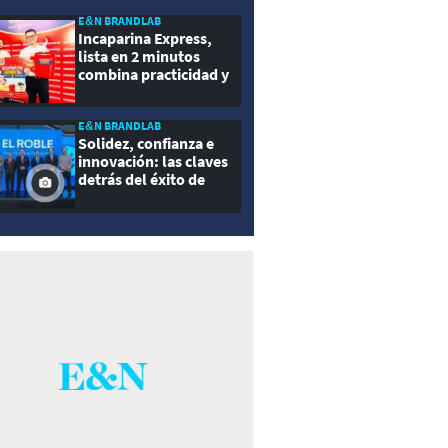
E&N BRANDLAB
Incaparina Express,
lista en 2 minutos
combina practicidad y
nutrición
E&N BRANDLAB
Solidez, confianza e
innovación: las claves
detrás del éxito de
Seguros El Roble