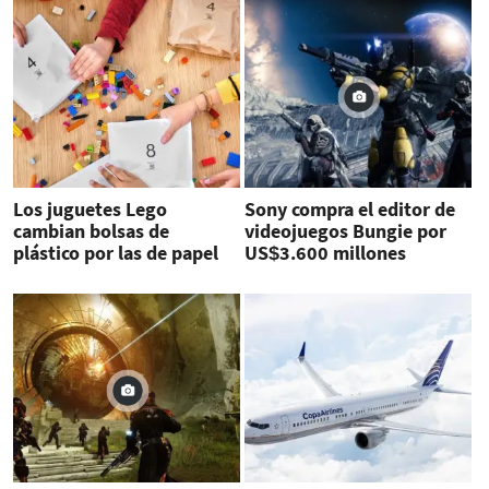
Los juguetes Lego
Sony compra el editor de
cambian bolsas de
videojuegos Bungie por
plástico por las de papel
US$3.600 millones