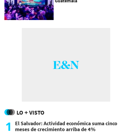
Guatemala
LO + VISTO
1
El Salvador: Actividad económica suma cinco
meses de crecimiento arriba de 4%