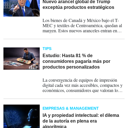
Nuevo arancel global de Trump
exceptúa productos estratégicos
20-02-2026
Los bienes de Canadá y México bajo el T-
MEC y textiles de Centroamérica, quedan al
margen. Estos nuevos aranceles entran en
vigor el 24 de febrero.
TIPS
Estudio: Hasta 81 % de
consumidores pagaría más por
productos personalizados
29-01-2026
La convergencia de equipos de impresión
digital cada vez más accesibles, compactos y
económicos, consumidores que valoran lo
personalizado y modelos de negocio más
flexibles está elevando el estándar del
mercado de la impresión de gran formato.
EMPRESAS & MANAGEMENT
IA y propiedad intelectual: el dilema
de la autoría en plena era
algorítmica