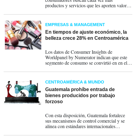
productos y servicios que les aporten valor,
conveniencia e información clara.
EMPRESAS & MANAGEMENT
En tiempos de ajuste económico, la
belleza crece 28% en Centroamérica
10-07-2026
Los datos de Consumer Insights de
Worldpanel by Numerator indican que este
segmento de consumo se convirtió en en el
primer trimestre del año en la categoría de
mayor expansión del consumo masivo.
CENTROAMÉRICA & MUNDO
Guatemala prohíbe entrada de
bienes producidos por trabajo
forzoso
06-07-2026
Con esta disposición, Guatemala fortalece
sus mecanismos de control comercial y se
alinea con estándares internacionales
orientados a prevenir la explotación laboral.