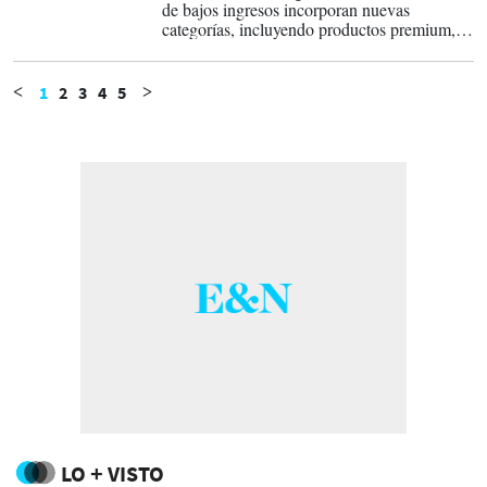
de bajos ingresos incorporan nuevas
categorías, incluyendo productos premium, a
pesar de la contracción en frecuencia de
compra, señala estudio de Worldpanel by
Numerator,.
1
2
3
4
5
<
>
LO + VISTO