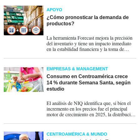
APOYO
¿Cómo pronosticar la demanda de
productos?
04-05-2026
La herramienta Forecast mejora la precisión
del inventario y tiene un impacto inmediato
en la estabilidad financiera y la toma de
decisiones.
EMPRESAS & MANAGEMENT
Consumo en Centroamérica crece
14 % durante Semana Santa, según
estudio
27-03-2026
El análisis de NIQ identifica que, si bien el
incremento en los precios fue el principal
motor de crecimiento en 2025, la distribución
del portafolio (presencia efectiva en anaquel)
fue un factor determinante, aportando un 12
% adicional al crecimiento de las categorías.
CENTROAMÉRICA & MUNDO