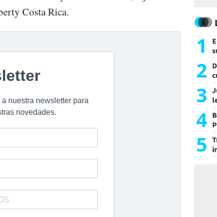
erty Costa Rica.
1
E
s
a
2
D
c
e
3
J
l
d
4
B
P
H
5
T
i
s