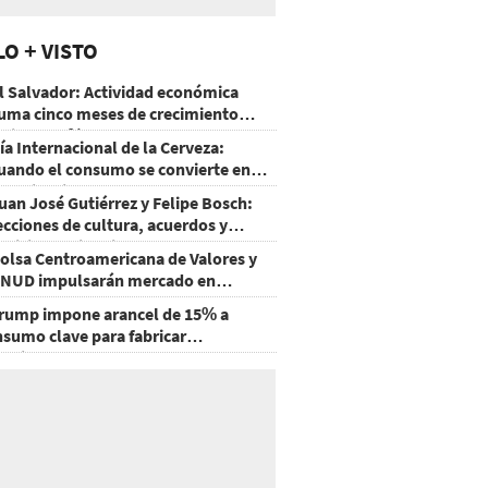
LO + VISTO
l Salvador: Actividad económica
uma cinco meses de crecimiento
rriba de 4%
ía Internacional de la Cerveza:
uando el consumo se convierte en
xperiencia
uan José Gutiérrez y Felipe Bosch:
ecciones de cultura, acuerdos y
ecisiones sin miedo
olsa Centroamericana de Valores y
NUD impulsarán mercado en
onduras
rump impone arancel de 15% a
nsumo clave para fabricar
emiconductores y paneles