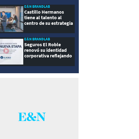
E&N BRANDLAB
Castillo Hermanos
tiene al talento al
centro de su estrategia
E&N BRANDLAB
Seguros El Roble
renovó su identidad
corporativa reflejando
innovación, cercanía y
modernidad