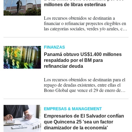
millones de libras esterlinas
23-01-2026
Los recursos obtenidos se destinarán a
financiar o refinanciar proyectos elegibles en
las categorías sociales, verdes y/o azules, con
un impacto directo y medible en el desarrollo
económico, social y ambiental de los países
miembros del Banco.
FINANZAS
Panamá obtuvo US$1.400 millones
respaldado por el BM para
refinanciar deuda
22-01-2026
Los recursos obtenidos se destinarán para el
repago de deudas existentes, entre ellas el
Bono Global que vence el 29 de enero de
2026 por US$980 millones.
EMPRESAS & MANAGEMENT
Empresarios de El Salvador confían
que Quincena 25 'sea un factor
dinamizador de la economía'