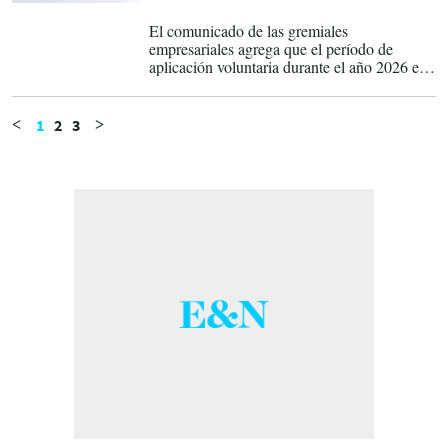
15-01-2026
El comunicado de las gremiales
empresariales agrega que el período de
aplicación voluntaria durante el año 2026 es
un "enfoque gradual y flexible reconoce la
diversidad de realidades operativas,
administrativas y financieras de las
1
2
3
<
>
empresas".