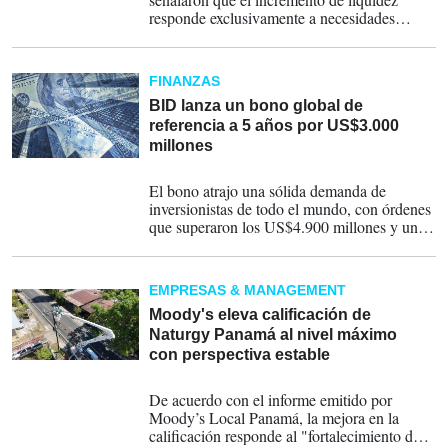
responde exclusivamente a necesidades
operativas y estacionales de la economía, por
lo que no se prevén presiones inflacionarias.
FINANZAS
BID lanza un bono global de
referencia a 5 años por US$3.000
millones
08-06-2026
El bono atrajo una sólida demanda de
inversionistas de todo el mundo, con órdenes
que superaron los US$4.900 millones y una
base de inversionistas de alta calidad.
EMPRESAS & MANAGEMENT
Moody's eleva calificación de
Naturgy Panamá al nivel máximo
con perspectiva estable
26-05-2026
De acuerdo con el informe emitido por
Moody’s Local Panamá, la mejora en la
calificación responde al "fortalecimiento del