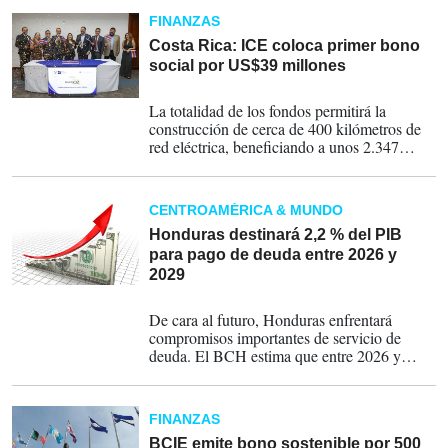
FINANZAS
Costa Rica: ICE coloca primer bono
social por US$39 millones
28-03-2026
La totalidad de los fondos permitirá la
construcción de cerca de 400 kilómetros de
red eléctrica, beneficiando a unos 2.347
hogares distribuidos en 43 cantones y 123
distritos priorizados.
CENTROAMÉRICA & MUNDO
Honduras destinará 2,2 % del PIB
para pago de deuda entre 2026 y
2029
14-03-2026
De cara al futuro, Honduras enfrentará
compromisos importantes de servicio de
deuda. El BCH estima que entre 2026 y
2029 el pago promedio anual será de
US$982.8 millones.
FINANZAS
BCIE emite bono sostenible por 500