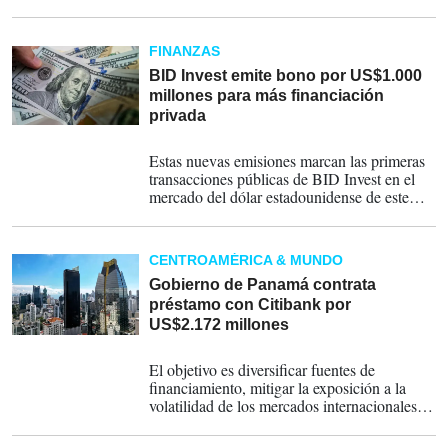
perfil crediticio de EDEMET, sustentado
principalmente en una mayor flexibilidad
financiera".
FINANZAS
BID Invest emite bono por US$1.000
millones para más financiación
privada
25-05-2026
Estas nuevas emisiones marcan las primeras
transacciones públicas de BID Invest en el
mercado del dólar estadounidense de este
año, proporcionando un nuevo punto de
referencia en su curva en dólares
estadounidenses en el tramo de vencimiento
CENTROAMÉRICA & MUNDO
correspondiente a 2031.
Gobierno de Panamá contrata
préstamo con Citibank por
US$2.172 millones
14-04-2026
El objetivo es diversificar fuentes de
financiamiento, mitigar la exposición a la
volatilidad de los mercados internacionales y
reducir el costo de endeudamiento soberano.