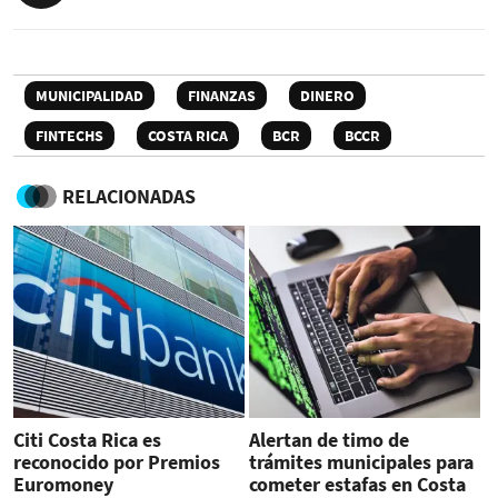
MUNICIPALIDAD
FINANZAS
DINERO
FINTECHS
COSTA RICA
BCR
BCCR
RELACIONADAS
Citi Costa Rica es
Alertan de timo de
reconocido por Premios
trámites municipales para
Euromoney
cometer estafas en Costa