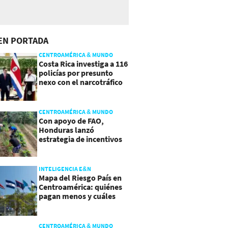
EN PORTADA
CENTROAMÉRICA & MUNDO
Costa Rica investiga a 116
policías por presunto
nexo con el narcotráfico
CENTROAMÉRICA & MUNDO
Con apoyo de FAO,
Honduras lanzó
estrategia de incentivos
para atraer inversión al
agro
INTELIGENCIA E&N
Mapa del Riesgo País en
Centroamérica: quiénes
pagan menos y cuáles
mejoraron
CENTROAMÉRICA & MUNDO