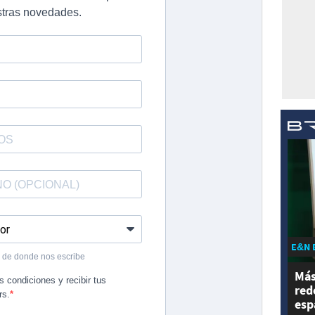
E&N 
Más
red
esp