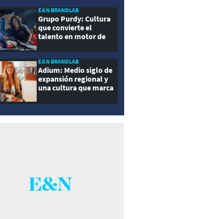
E&N BRANDLAB
Grupo Purdy: Cultura
que convierte el
talento en motor de
crecimiento
E&N BRANDLAB
Adium: Medio siglo de
expansión regional y
una cultura que marca
la diferencia