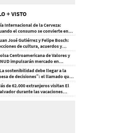
LO + VISTO
ía Internacional de la Cerveza:
uando el consumo se convierte en
xperiencia
uan José Gutiérrez y Felipe Bosch:
ecciones de cultura, acuerdos y
ecisiones sin miedo
olsa Centroamericana de Valores y
NUD impulsarán mercado en
onduras
La sostenibilidad debe llegar a la
esa de decisiones”: el llamado que
eja CentraRSE
ás de 62.000 extranjeros visitan El
alvador durante las vacaciones
gostinas