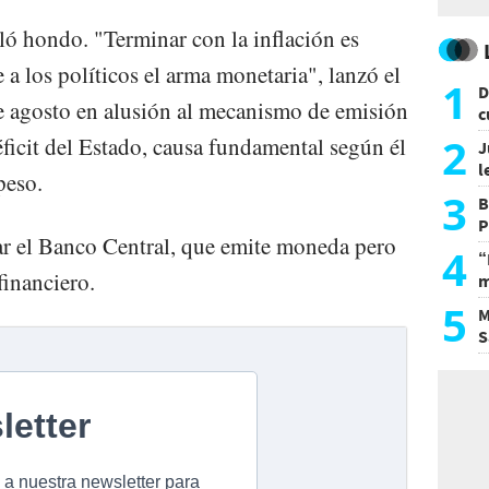
ló hondo. "Terminar con la inflación es
 a los políticos el arma monetaria", lanzó el
1
D
e agosto en alusión al mecanismo de emisión
c
e
2
ficit del Estado, causa fundamental según él
J
l
peso.
d
3
B
P
r el Banco Central, que emite moneda pero
H
4
“
financiero.
m
d
5
M
S
a