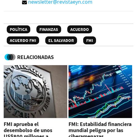
newsletter@revistaeyn.com
POLÍTICA
FINANZAS
ACUERDO
ACUERDO FMI
EL SALVADOR
FMI
RELACIONADAS
FMI aprueba el
FMI: Estabilidad financiera
desembolso de unos
mundial peligra por las
US$800 millones a
ciberamenazas