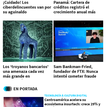
¡Cuidado! Los
Panamá: Cartera de
ciberdelincuentes van por
créditos registró el
su aguinaldo
crecimiento anual más
alto desde 2018
Los ‘troyanos bancarios’
Sam Bankman-Fried,
una amenaza cada vez
fundador de FTX: Nunca
más grande en
intenté cometer fraude
Latinoamérica
contra nadie
EN PORTADA
TECNOLOGÍA & CULTURA DIGITAL
Centroamérica acelera su
ecosistema insurtech: crece 29% y