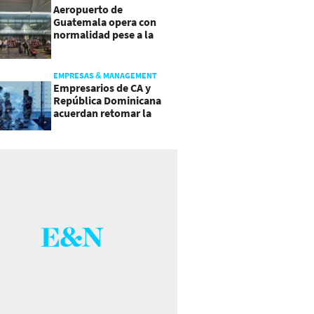
Aeropuerto de
Guatemala opera con
normalidad pese a la
actividad del volcán de
Fuego
EMPRESAS & MANAGEMENT
Empresarios de CA y
República Dominicana
acuerdan retomar la
agenda regional