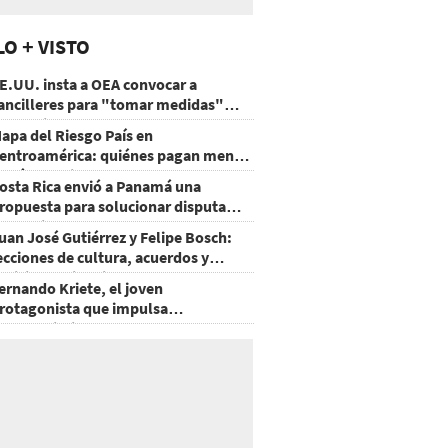
LO + VISTO
E.UU. insta a OEA convocar a
ancilleres para "tomar medidas"
obre Nicaragua
apa del Riesgo País en
entroamérica: quiénes pagan menos
 cuáles mejoraron
osta Rica envió a Panamá una
ropuesta para solucionar disputa
omercial
uan José Gutiérrez y Felipe Bosch:
ecciones de cultura, acuerdos y
ecisiones sin miedo
ernando Kriete, el joven
rotagonista que impulsa
mprendimientos y talentos
ecnológicos