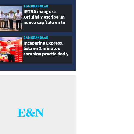
ernidad
E&N BRANDLAB
IRTRA inaugura
Xetulhá y escribe un
nuevo capítulo en la
historia de la
recreación de
Guatemala
E&N BRANDLAB
Incaparina Express,
lista en 2 minutos
combina practicidad y
nutrición