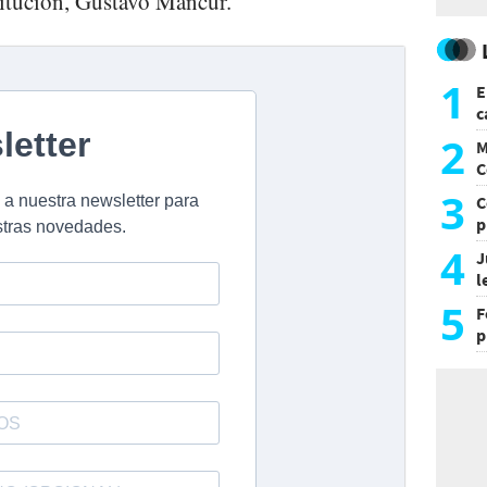
stitución, Gustavo Mancur.
1
E
c
s
2
M
C
y
3
C
p
c
4
J
l
d
5
F
p
e
t