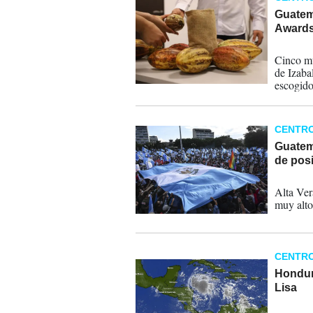
Guatem
Awards
22-04-
Cinco mu
de Izaba
escogidos
CENTR
Guatema
de posi
18-02-
Alta Ver
muy alto
CENTR
Hondura
Lisa
01-11-