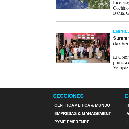
La emerg
Cochinos
Bahía. G
EMPRE
Summit
dar he
12-07-
El Comi
primera 
Verapaz
SECCIONES
E
CENTROAMERICA & MUNDO
R
EMPRESAS & MANAGEMENT
PYME EMPRENDE