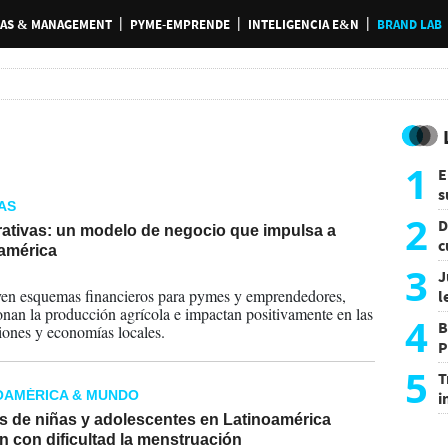
AS & MANAGEMENT
PYME-EMPRENDE
INTELIGENCIA E&N
BRAND LAB
1
E
s
AS
a
2
D
ativas: un modelo de negocio que impulsa a
c
américa
e
3
J
2026
en esquemas financieros para pymes y emprendedores,
l
onan la producción agrícola e impactan positivamente en las
d
4
B
iones y economías locales.
P
H
5
T
OAMÉRICA & MUNDO
i
s
s de niñas y adolescentes en Latinoamérica
n con dificultad la menstruación