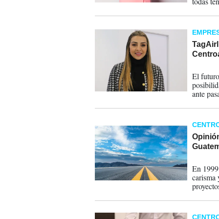
todas te
y nos ap
EMPRE
TagAirl
Centroa
11-03-
El futur
posibilid
ante pas
todo mom
y gastro
CENTR
Opinión
Guatem
28-07-
En 1999,
carisma y
proyectos
se come!
construy
promedi
CENTR