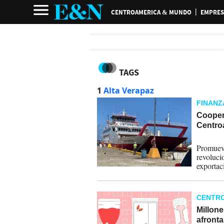
CENTROAMERICA & MUNDO
EMPRES
TAGS
1
Alta Verapaz
FINANZ
Cooper
Centro
18-05-
Promuev
revoluci
exportac
CENTR
Millone
afronta