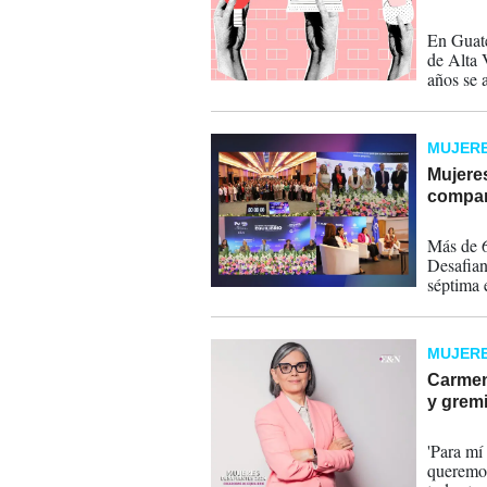
28-05-
En Guate
de Alta 
años se 
disminuy
kits de 
MUJERE
Mujeres
compar
28-09-
Más de 6
Desafian
séptima 
alianza 
de Muje
MUJERE
Carmen 
y gremi
10-08-
'Para mí
queremos