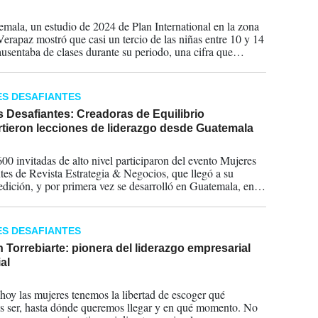
2025
mala, un estudio de 2024 de Plan International en la zona
Verapaz mostró que casi un tercio de las niñas entre 10 y 14
ausentaba de clases durante su periodo, una cifra que
ó "notablemente" después de participar en talleres y recibir
higiene, dijo la ONG en su comunicado.
S DESAFIANTES
 Desafiantes: Creadoras de Equilibrio
tieron lecciones de liderazgo desde Guatemala
2024
00 invitadas de alto nivel participaron del evento Mujeres
tes de Revista Estrategia & Negocios, que llegó a su
edición, y por primera vez se desarrolló en Guatemala, en
con el Sexto Summit de Mujeres Exportadoras del Comité
res Exportadoras de AGEXPORT.
S DESAFIANTES
Torrebiarte: pionera del liderazgo empresarial
al
2024
 hoy las mujeres tenemos la libertad de escoger qué
 ser, hasta dónde queremos llegar y en qué momento. No