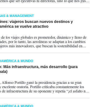
nemos que ser ejecutivas ni directoras, sino lo que nos guste
asione', indicó la empresaria guatemalteca.
SAS & MANAGEMENT
ines: viajeros buscan nuevos destinos y
mérica se vuelve atractivo
2024
o de los viajes globales es prometedor, dinámico y lleno de
ades, por lo tanto, las aerolíneas se adaptan a los cambios
ajeros más innovadores, que buscan la sostenibilidad en
ento y toman en cuenta otros factores como clima, cultura
nomía para la toma de decisiones.
OAMÉRICA & MUNDO
: Más infraestructura, más desarrollo (para
ala)
2023
 Alfonso Portillo ganó la presidencia gracias a su gran
 excelente oratoria. Portillo criticaba constantemente los
 de infraestructura de su oponente y repetía “¡el asfalto no
”. Durante sus cuatro años de gobierno, apenas se
eron 83 km de red vial por año, muy por debajo del
o de 218 km por año.
OAMÉRICA & MUNDO