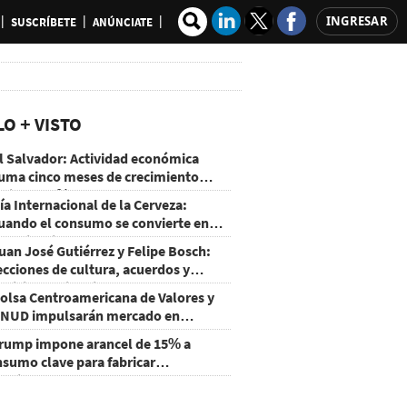
INGRESAR
SUSCRÍBETE
ANÚNCIATE
LO + VISTO
l Salvador: Actividad económica
uma cinco meses de crecimiento
rriba de 4%
ía Internacional de la Cerveza:
uando el consumo se convierte en
xperiencia
uan José Gutiérrez y Felipe Bosch:
ecciones de cultura, acuerdos y
ecisiones sin miedo
olsa Centroamericana de Valores y
NUD impulsarán mercado en
onduras
rump impone arancel de 15% a
nsumo clave para fabricar
emiconductores y paneles