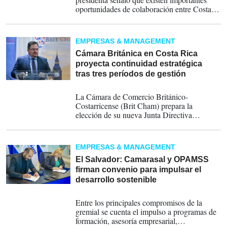
oportunidades de colaboración entre Costa
Rica y el Reino Unido en áreas como
sostenibilidad, economía verde, ciencias de la
vida, dispositivos médicos, manufactura
EMPRESAS & MANAGEMENT
avanzada y transformación digital.
Cámara Británica en Costa Rica
proyecta continuidad estratégica
tras tres períodos de gestión
28-02-2026
La Cámara de Comercio Británico-
Costarricense (Brit Cham) prepara la
elección de su nueva Junta Directiva
buscando la cooperación internacional, la
promoción del comercio bilateral y el
desarrollo económico.
EMPRESAS & MANAGEMENT
El Salvador: Camarasal y OPAMSS
firman convenio para impulsar el
desarrollo sostenible
04-02-2026
Entre los principales compromisos de la
gremial se cuenta el impulso a programas de
formación, asesoría empresarial,