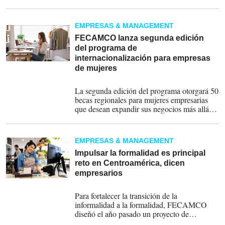
emprendimiento y empleabilidad, así como la
facilitación del acceso a mercados nacionales
e internacionales.
EMPRESAS & MANAGEMENT
FECAMCO lanza segunda edición
del programa de
internacionalización para empresas
de mujeres
31-10-2025
La segunda edición del programa otorgará 50
becas regionales para mujeres empresarias
que desean expandir sus negocios más allá de
sus fronteras, siempre que cumplan los
requisitos necesarios.
EMPRESAS & MANAGEMENT
Impulsar la formalidad es principal
reto en Centroamérica, dicen
empresarios
03-07-2025
Para fortalecer la transición de la
informalidad a la formalidad, FECAMCO
diseñó el año pasado un proyecto de
formalización y capacitación dirigido