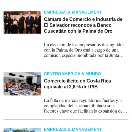
especialmente a mujeres empresarias, con
apoyo del sector privado.
EMPRESAS & MANAGEMENT
Cámara de Comercio e Industria de
El Salvador reconoce a Banco
Cuscatlán con la Palma de Oro
08-11-2024
La elección de los empresarios distinguidos
con la Palma de Oro está a cargo de una
comisión especial nombrada por la Junta
Directiva de Camarasal.
CENTROAMÉRICA & MUNDO
Comercio ilícito en Costa Rica
equivale al 2,6 % del PIB
26-09-2024
La falta de marcos regulatorios fuertes y la
complejidad del sistema tributario son
factores clave que facilitan la expansión de
estas redes de crimen organizado en Costa
Rica y la región centroamericana.
EMPRESAS & MANAGEMENT