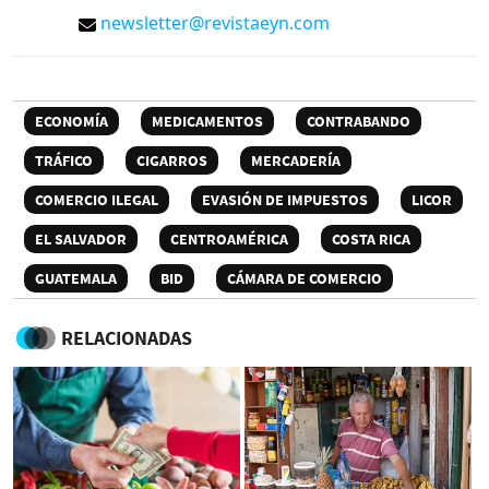
newsletter@revistaeyn.com
ECONOMÍA
MEDICAMENTOS
CONTRABANDO
TRÁFICO
CIGARROS
MERCADERÍA
COMERCIO ILEGAL
EVASIÓN DE IMPUESTOS
LICOR
EL SALVADOR
CENTROAMÉRICA
COSTA RICA
GUATEMALA
BID
CÁMARA DE COMERCIO
RELACIONADAS