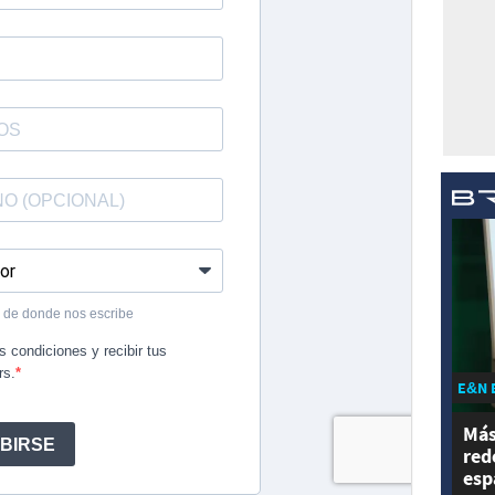
E&N 
Más
red
esp