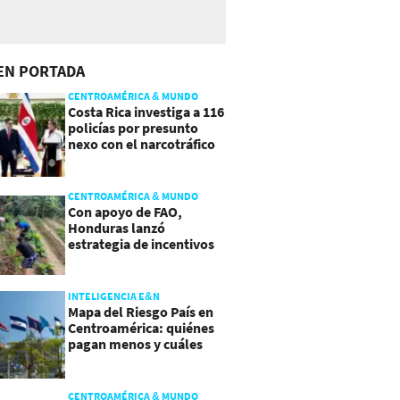
EN PORTADA
CENTROAMÉRICA & MUNDO
Costa Rica investiga a 116
policías por presunto
nexo con el narcotráfico
CENTROAMÉRICA & MUNDO
Con apoyo de FAO,
Honduras lanzó
estrategia de incentivos
para atraer inversión al
agro
INTELIGENCIA E&N
Mapa del Riesgo País en
Centroamérica: quiénes
pagan menos y cuáles
mejoraron
CENTROAMÉRICA & MUNDO