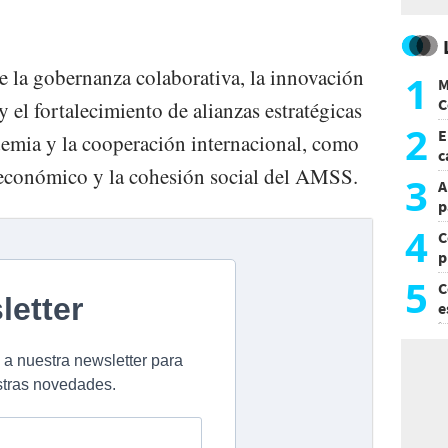
 la gobernanza colaborativa, la innovación
1
M
C
y el fortalecimiento de alianzas estratégicas
y
2
E
ademia y la cooperación internacional, como
c
o económico y la cohesión social del AMSS.
s
3
A
p
4
C
p
c
5
C
e
i