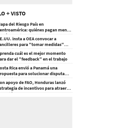
LO + VISTO
apa del Riesgo País en
entroamérica: quiénes pagan menos
 cuáles mejoraron
E.UU. insta a OEA convocar a
ancilleres para "tomar medidas"
obre Nicaragua
prenda cuál es el mejor momento
ara dar el "feedback" en el trabajo
osta Rica envió a Panamá una
ropuesta para solucionar disputa
omercial
on apoyo de FAO, Honduras lanzó
strategia de incentivos para atraer
nversión al agro