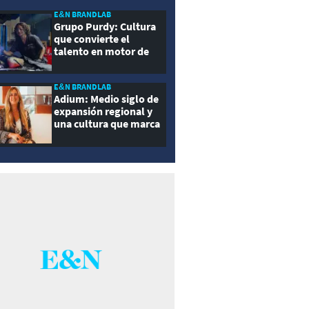
E&N BRANDLAB
Grupo Purdy: Cultura
que convierte el
talento en motor de
crecimiento
E&N BRANDLAB
Adium: Medio siglo de
expansión regional y
una cultura que marca
la diferencia