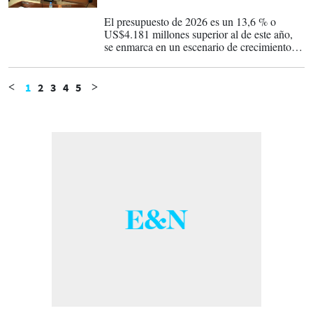
28-10-2025
El presupuesto de 2026 es un 13,6 % o
US$4.181 millones superior al de este año,
se enmarca en un escenario de crecimiento
económico proyectado de un 4 % del
producto interno bruto (PIB) y un déficit de
un 3,5 %.
1
2
3
4
5
<
>