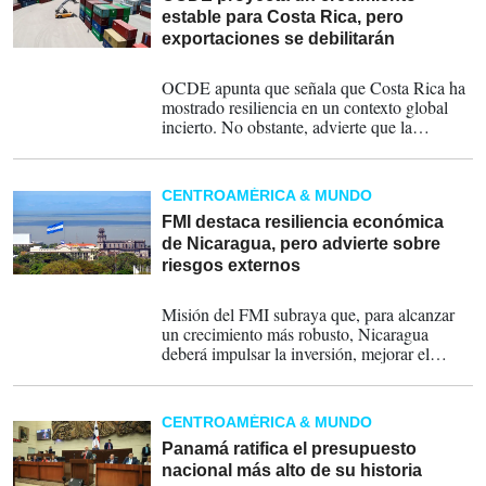
estable para Costa Rica, pero
exportaciones se debilitarán
02-12-2025
OCDE apunta que señala que Costa Rica ha
mostrado resiliencia en un contexto global
incierto. No obstante, advierte que la
dinámica de las exportaciones empezará a
perder fuerza conforme entren en vigor los
nuevos aranceles.
CENTROAMÉRICA & MUNDO
FMI destaca resiliencia económica
de Nicaragua, pero advierte sobre
riesgos externos
18-11-2025
Misión del FMI subraya que, para alcanzar
un crecimiento más robusto, Nicaragua
deberá impulsar la inversión, mejorar el
capital humano, diversificar sus
exportaciones y avanzar en transparencia, la
gobernanza económica y el estado de
CENTROAMÉRICA & MUNDO
derecho.
Panamá ratifica el presupuesto
nacional más alto de su historia