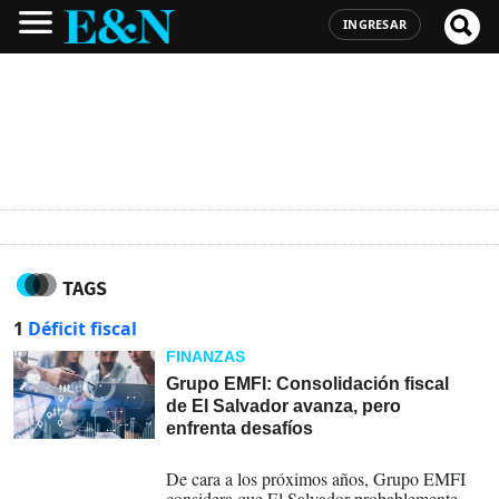
INGRESAR
TAGS
1
Déficit fiscal
FINANZAS
Grupo EMFI: Consolidación fiscal
de El Salvador avanza, pero
enfrenta desafíos
30-05-2026
De cara a los próximos años, Grupo EMFI
considera que El Salvador probablemente