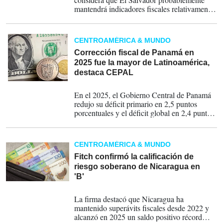
mantendrá indicadores fiscales relativamente
sólidos. Sin embargo, advierte que el
acercamiento del ciclo electoral entre 2027 y
2029 podría aumentar las presiones para
CENTROAMÉRICA & MUNDO
expandir el gasto público.
Corrección fiscal de Panamá en
2025 fue la mayor de Latinoamérica,
destaca CEPAL
12-05-2026
En el 2025, el Gobierno Central de Panamá
redujo su déficit primario en 2,5 puntos
porcentuales y el déficit global en 2,4 puntos
porcentuales del producto interno bruto.
CENTROAMÉRICA & MUNDO
Fitch confirmó la calificación de
riesgo soberano de Nicaragua en
'B'
08-05-2026
La firma destacó que Nicaragua ha
mantenido superávits fiscales desde 2022 y
alcanzó en 2025 un saldo positivo récord