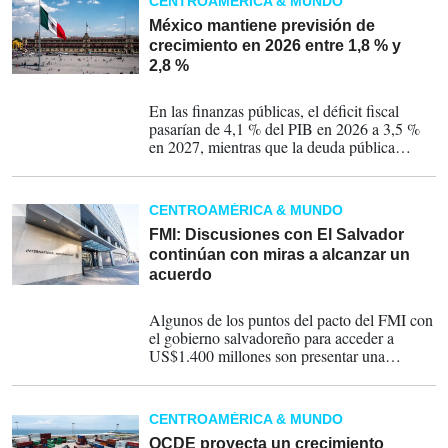
CENTROAMÉRICA & MUNDO
México mantiene previsión de
crecimiento en 2026 entre 1,8 % y
2,8 %
03-04-2026
En las finanzas públicas, el déficit fiscal
pasarían de 4,1 % del PIB en 2026 a 3,5 %
en 2027, mientras que la deuda pública
subiría a 54,7 % del PIB en 2026 y a 55,0 %
en 2027, por encima de la trayectoria de 52,3
% que contemplaba el marco previo.
CENTROAMÉRICA & MUNDO
FMI: Discusiones con El Salvador
continúan con miras a alcanzar un
acuerdo
20-03-2026
Algunos de los puntos del pacto del FMI con
el gobierno salvadoreño para acceder a
US$1.400 millones son presentar una
reforma al sistema de pensiones y vender su
participación en la billetera estatal de
criptomonedas Chivo, lo cual hasta el
CENTROAMÉRICA & MUNDO
momento no ha sucedido.
OCDE proyecta un crecimiento