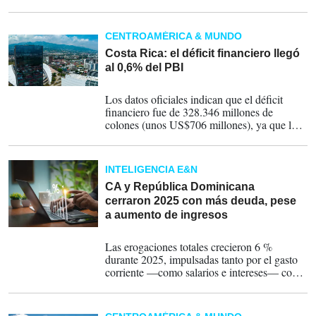
equivalente al 3,5 % del PIB.
CENTROAMÉRICA & MUNDO
Costa Rica: el déficit financiero llegó
al 0,6% del PBI
18-04-2026
Los datos oficiales indican que el déficit
financiero fue de 328.346 millones de
colones (unos US$706 millones), ya que los
ingresos sumaron 1,2 billones de colones
(US$2.620 millones) y los gastos 1,5 billones
de colones (unos US$3.326 millones).
INTELIGENCIA E&N
CA y República Dominicana
cerraron 2025 con más deuda, pese
a aumento de ingresos
14-04-2026
Las erogaciones totales crecieron 6 %
durante 2025, impulsadas tanto por el gasto
corriente —como salarios e intereses— como
por la inversión pública, que registró una
expansión significativa del 19 %, reporta el
SECMCA.