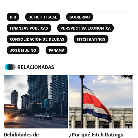
PIB
DÉFICIT FISCAL
GOBIERNO
FINANZAS PÚBLICAS
PERSPECTIVA ECONÓMICA
CONSOLIDACIÓN DE DEUDAS
FITCH RATINGS
JOSÉ MULINO
PANAMÁ
RELACIONADAS
Debilidades de
¿Por qué Fitch Ratings