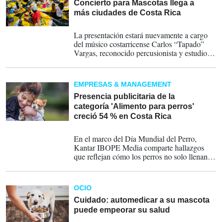
Concierto para Mascotas llega a
más ciudades de Costa Rica
23-07-2025
La presentación estará nuevamente a cargo
del músico costarricense Carlos “Tapado”
Vargas, reconocido percusionista y estudioso
del sonido aplicado al bienestar animal.
EMPRESAS & MANAGEMENT
Presencia publicitaria de la
categoría 'Alimento para perros'
creció 54 % en Costa Rica
19-07-2025
En el marco del Día Mundial del Perro,
Kantar IBOPE Media comparte hallazgos
que reflejan cómo los perros no solo llenan
los hogares de alegría, sino que también
tienen un rol cada vez más visible en la
publicidad y el consumo de los
OCIO
costarricenses.
Cuidado: automedicar a su mascota
puede empeorar su salud