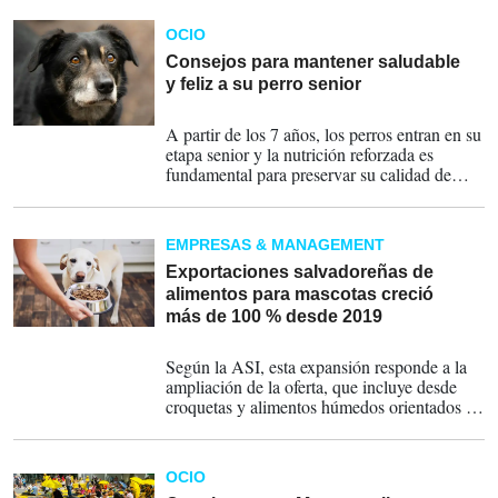
al torneo como vigente campeón tras el título
conquistado en Catar en 2022.
OCIO
Consejos para mantener saludable
y feliz a su perro senior
06-09-2025
A partir de los 7 años, los perros entran en su
etapa senior y la nutrición reforzada es
fundamental para preservar su calidad de
vida.
EMPRESAS & MANAGEMENT
Exportaciones salvadoreñas de
alimentos para mascotas creció
más de 100 % desde 2019
05-08-2025
Según la ASI, esta expansión responde a la
ampliación de la oferta, que incluye desde
croquetas y alimentos húmedos orientados al
cuidado nutricional de mascotas, hasta
mezclas destinadas a granjas avícolas,
piscifactorías y unidades de producción
OCIO
intensiva.