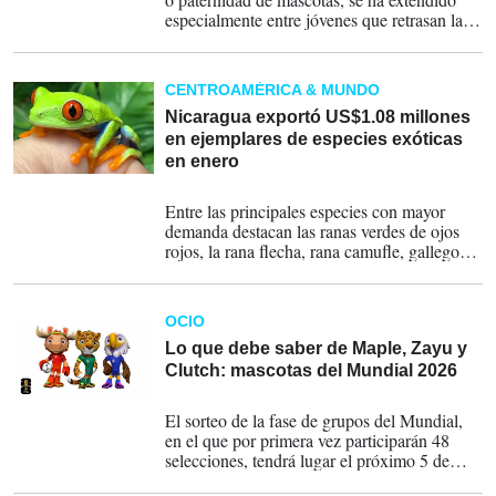
especialmente entre jóvenes que retrasan la
maternidad o la paternidad y destinan más
recursos al cuidado de sus animales de
compañía.
CENTROAMÉRICA & MUNDO
Nicaragua exportó US$1.08 millones
en ejemplares de especies exóticas
en enero
13-02-2026
Entre las principales especies con mayor
demanda destacan las ranas verdes de ojos
rojos, la rana flecha, rana camufle, gallego
verde, falso coral, pichete verde, cola chata,
geko atigrado, entre otros, de acuerdo con las
autoridades.
OCIO
Lo que debe saber de Maple, Zayu y
Clutch: mascotas del Mundial 2026
25-09-2025
El sorteo de la fase de grupos del Mundial,
en el que por primera vez participarán 48
selecciones, tendrá lugar el próximo 5 de
diciembre en Washington. Argentina acude