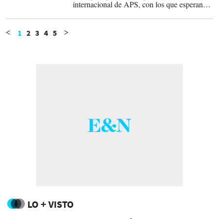
internacional de APS, con los que esperan
duplicar sus ventas totales en los próximos
cinco años.
1
2
3
4
5
<
>
LO + VISTO