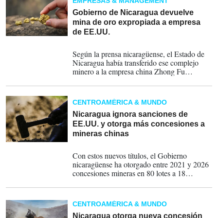
EMPRESAS & MANAGEMENT
afrodescendientes, según registros de la
ONG ambientalista Fundación del Río, en un
Gobierno de Nicaragua devuelve
informe titulado 'Invasión minera china en
mina de oro expropiada a empresa
Nicaragua'.
de EE.UU.
28-05-2026
Según la prensa nicaragüense, el Estado de
Nicaragua había transferido ese complejo
minero a la empresa china Zhong Fu
Development el 18 de septiembre de 2025.
CENTROAMÉRICA & MUNDO
Nicaragua ignora sanciones de
EE.UU. y otorga más concesiones a
mineras chinas
07-05-2026
Con estos nuevos títulos, el Gobierno
nicaragüense ha otorgado entre 2021 y 2026
concesiones mineras en 80 lotes a 18
empresas chinas que ocupan 1.180.842,79
hectáreas, lo que representan más del 8,5 %
del territorio nicaragüense.
CENTROAMÉRICA & MUNDO
Nicaragua otorga nueva concesión