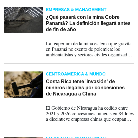
mineras, lo que representa el 10 % del
territorio nicaragüense.
EMPRESAS & MANAGEMENT
¿Qué pasará con la mina Cobre
Panamá? La definición llegará antes
de fin de año
14-07-2026
La reapertura de la mina es tema que gravita
en Panamá no exento de polémica: los
ambientalistas y sectores civiles organizados
insisten en que el proyecto es perjudicial y
debe seguir cerrado, mientras que los
extrabajadores del enclave, sectores
CENTROAMÉRICA & MUNDO
económicos y una parte de la opinión pública
claman por su pronta reactivación.
Costa Rica teme 'invasión' de
mineros ilegales por concesiones
de Nicaragua a China
20-06-2026
El Gobierno de Nicaragua ha cedido entre
2021 y 2026 concesiones mineras en 84 lotes
a diecinueve empresas chinas que ocupan
1.274.908,33 hectáreas, lo que representa
más del 8,5 % del territorio nicaragüense y
que incluyen áreas protegidas, indígenas y/o