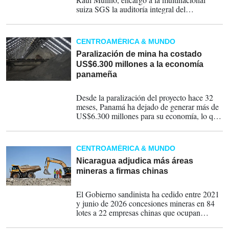
suiza SGS la auditoría integral del
yacimiento de Minera Panamá, filial First
Quantum, que cesó operaciones después de
que el Supremo declarara en noviembre de
CENTROAMÉRICA & MUNDO
2023 inconstitucional su contrato de
concesión.
Paralización de mina ha costado
US$6.300 millones a la economía
panameña
21-07-2026
Desde la paralización del proyecto hace 32
meses, Panamá ha dejado de generar más de
US$6.300 millones para su economía, lo que
equivale a una pérdida aproximada de
US$5.9 millones cada 24 horas.
CENTROAMÉRICA & MUNDO
Nicaragua adjudica más áreas
mineras a firmas chinas
17-07-2026
El Gobierno sandinista ha cedido entre 2021
y junio de 2026 concesiones mineras en 84
lotes a 22 empresas chinas que ocupan
1.277.389,38 hectáreas en concesiones