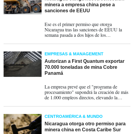
minera a empresa china pese a
sanciones de EEUU
22-04-2026
Ese es el primer permiso que otorga
Nicaragua tras las sanciones de EEUU la
semana pasada a dos hijos de los
copresidentes nicaragüenses, Daniel Ortega y
Rosario Murillo, un viceministro, otros cuatro
individuos, y a siete empresas mineras.
EMPRESAS & MANAGEMENT
Autorizan a First Quantum exportar
70.000 toneladas de mina Cobre
Panamá
08-04-2026
La empresa prevé que el "programa de
procesamiento" supondrá la creación de más
de 1.000 empleos directos, elevando la
plantilla total a unas 3.000 personas, con
contrataciones en áreas como mantenimiento,
procesamiento, gestión ambiental y logística.
CENTROAMÉRICA & MUNDO
Nicaragua otorga otro permiso para
minera china en Costa Caribe Sur