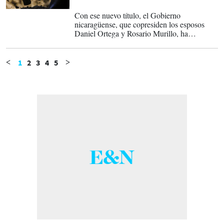
20-03-2026
Con ese nuevo título, el Gobierno
nicaragüense, que copresiden los esposos
Daniel Ortega y Rosario Murillo, ha
otorgado entre 2021 y 2026 concesiones
mineras en 73 lotes a 17 empresas chinas que
ocupan 1.027.310,24 hectáreas, lo que
1
2
3
4
5
<
>
representan el 8,5 % del territorio
nicaragüense.