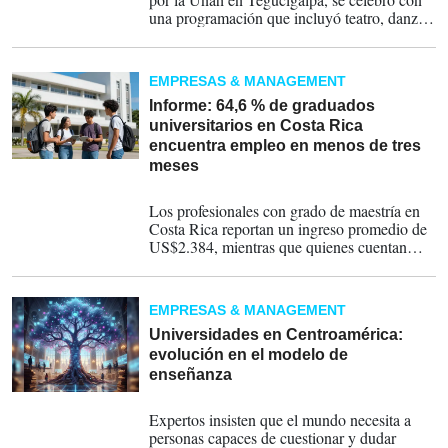
una programación que incluyó teatro, danza,
música, literatura, cine y artes visuales en
distintos espacios de Ciudad Universitaria.
EMPRESAS & MANAGEMENT
Informe: 64,6 % de graduados
universitarios en Costa Rica
encuentra empleo en menos de tres
meses
24-06-2026
Los profesionales con grado de maestría en
Costa Rica reportan un ingreso promedio de
US$2.384, mientras que quienes cuentan
únicamente con bachillerato perciben
alrededor de US$1.293, una diferencia del
84,5 %, señala estudio elaborado por Insight
EMPRESAS & MANAGEMENT
Ed.
Universidades en Centroamérica:
evolución en el modelo de
enseñanza
16-12-2025
Expertos insisten que el mundo necesita a
personas capaces de cuestionar y dudar