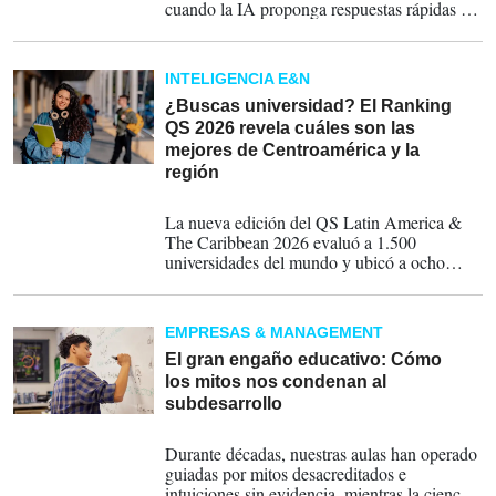
cuando la IA proponga respuestas rápidas y
únicas.
INTELIGENCIA E&N
¿Buscas universidad? El Ranking
QS 2026 revela cuáles son las
mejores de Centroamérica y la
región
04-12-2025
La nueva edición del QS Latin America &
The Caribbean 2026 evaluó a 1.500
universidades del mundo y ubicó a ocho
instituciones centroamericanas dentro del
mapa global de excelencia. Te explicamos
cómo funciona este ranking académico, qué
EMPRESAS & MANAGEMENT
mide y qué centros de estudio destacan si
estás buscando dónde iniciar tu formación
El gran engaño educativo: Cómo
universitaria.
los mitos nos condenan al
subdesarrollo
13-11-2025
Durante décadas, nuestras aulas han operado
guiadas por mitos desacreditados e
intuiciones sin evidencia, mientras la ciencia