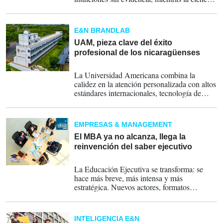
del aprendizaje permanece relegada. Esta
brecha entre lo que se enseña y cómo
realmente aprendemos está profundizando la
E&N BRANDLAB
crisis educativa y perpetuando el
subdesarrollo en la región.
UAM, pieza clave del éxito
profesional de los nicaragüenses
02-10-2025
La Universidad Americana combina la
calidez en la atención personalizada con altos
estándares internacionales, tecnología de
vanguardia y campañas que promueven
liderazgo, sostenibilidad y formación integral
en sus estudiantes.
EMPRESAS & MANAGEMENT
El MBA ya no alcanza, llega la
reinvención del saber ejecutivo
04-07-2025
La Educación Ejecutiva se transforma: se
hace más breve, más intensa y más
estratégica. Nuevos actores, formatos
flexibles y alianzas interinstitucionales
impulsan una revolución formativa. En este
artículo encontrarás dónde obtener
INTELIGENCIA E&N
Educación Ejecutiva en Centroamérica.