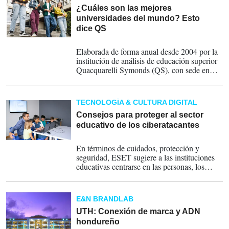
¿Cuáles son las mejores
universidades del mundo? Esto
dice QS
21-06-2025
Elaborada de forma anual desde 2004 por la
institución de análisis de educación superior
Quacquarelli Symonds (QS), con sede en
Londres, la lista evalúa a más de 1.500
instituciones de 106 países y territorios bajo
criterios como investigación, empleabilidad,
TECNOLOGÍA & CULTURA DIGITAL
compromiso mundial, experiencia de
aprendizaje o sostenibilidad.
Consejos para proteger al sector
educativo de los ciberatacantes
16-05-2025
En términos de cuidados, protección y
seguridad, ESET sugiere a las instituciones
educativas centrarse en las personas, los
procesos y la tecnología para mitigar el
riesgo cibernético.
E&N BRANDLAB
UTH: Conexión de marca y ADN
hondureño