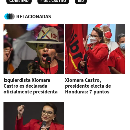
GOBIERNO
FIDEL CASTRO
BID
RELACIONADAS
Izquierdista Xiomara
Xiomara Castro,
Castro es declarada
presidente electa de
oficialmente presidenta
Honduras: 7 puntos
electa de Honduras
principales durante su
mandato