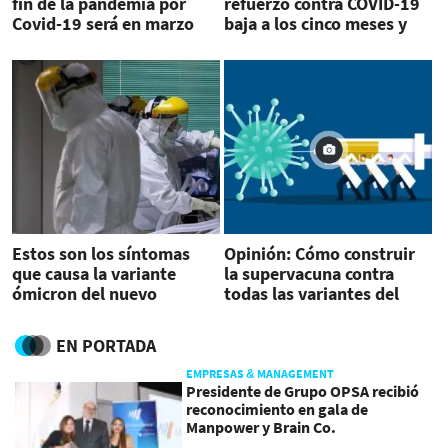
fin de la pandemia por
refuerzo contra COVID-19
Covid-19 será en marzo
baja a los cinco meses y
OMS afirma que se
esperan más variantes
Estos son los síntomas
Opinión: Cómo construir
que causa la variante
la supervacuna contra
ómicron del nuevo
todas las variantes del
coronavirus
SARS-CoV-2
EN PORTADA
EMPRESAS & MANAGEMENT
Presidente de Grupo OPSA recibió
reconocimiento en gala de
Manpower y Brain Co.