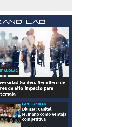
BRANDLAB
versidad Galileo: Semillero de
eres de alto impacto para
temala
E&N BRANDLAB
Diunsa: Capital
Humano como ventaja
competitiva