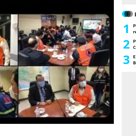
1
P
r
d
2
P
C
d
3
E
B
F