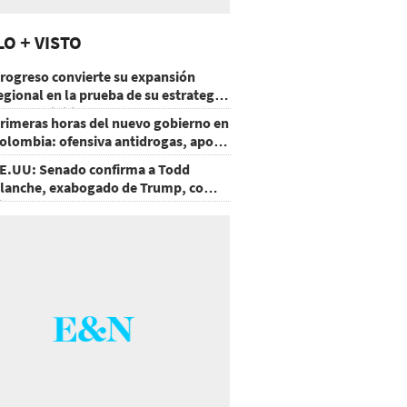
LO + VISTO
rogreso convierte su expansión
egional en la prueba de su estrategia
e sostenibilidad
rimeras horas del nuevo gobierno en
olombia: ofensiva antidrogas, apoyo
e EE.UU. y un atentado
E.UU: Senado confirma a Todd
lanche, exabogado de Trump, como
iscal General