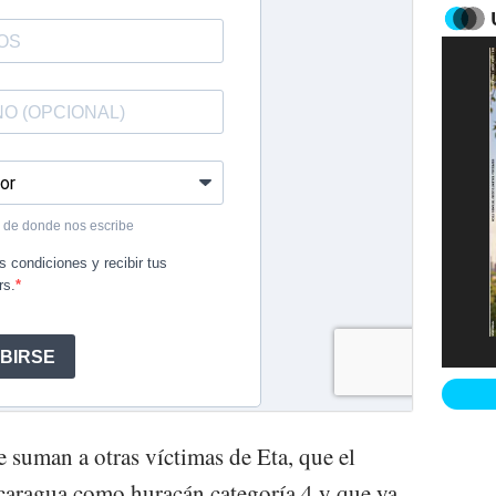
 suman a otras víctimas de Eta, que el
caragua como huracán categoría 4 y que ya