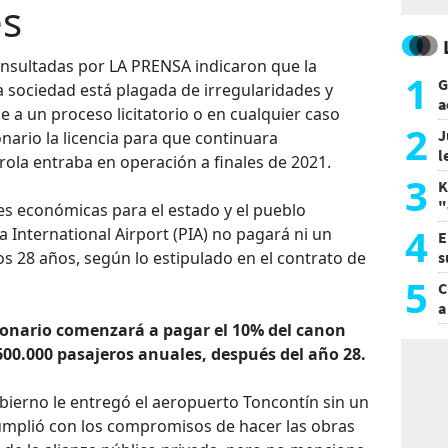
es
nsultadas por LA PRENSA indicaron que la
1
G
a sociedad está plagada de irregularidades y
a
 a un proceso licitatorio o en cualquier caso
a
2
J
onario la licencia para que continuara
l
ola entraba en operación a finales de 2021.
d
3
K
"
es económicas para el estado y el pueblo
L
4
 International Airport (PIA) no pagará ni un
E
s 28 años, según lo estipulado en el contrato de
s
a
5
C
a
sionario comenzará a pagar el 10% del canon
600.000 pasajeros anuales, después del año 28.
bierno le entregó el aeropuerto Toncontín sin un
cumplió con los compromisos de hacer las obras