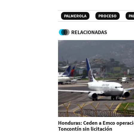
PALMEROLA
PROCESO
PA
RELACIONADAS
Honduras: Ceden a Emco operaci
Toncontín sin licitación