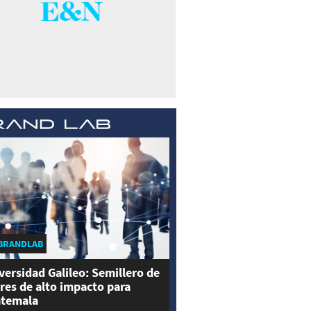
BRANDLAB
versidad Galileo: Semillero de
eres de alto impacto para
temala