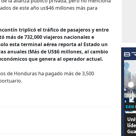
de la alianza público privada, pero no menciona
iados de este año us$46 millones más para
contín triplicó el tráfico de pasajeros y entre
tó más de 732,000 viajeros nacionales e
olo esta terminal aérea reporta al Estado un
ras anuales (Más de US$6 millones, al cambio
s económicos que genera al operador actual.
tos de Honduras ha pagado más de 3,500
portuario.
E&N 
Uni
líd
Gua