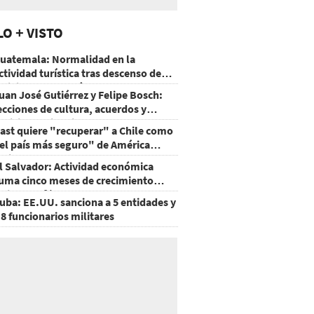
LO + VISTO
uatemala: Normalidad en la
ctividad turística tras descenso de
ctividad del volcán de Fuego
uan José Gutiérrez y Felipe Bosch:
ecciones de cultura, acuerdos y
ecisiones sin miedo
ast quiere "recuperar" a Chile como
el país más seguro" de América
atina
l Salvador: Actividad económica
uma cinco meses de crecimiento
rriba de 4%
uba: EE.UU. sanciona a 5 entidades y
 8 funcionarios militares