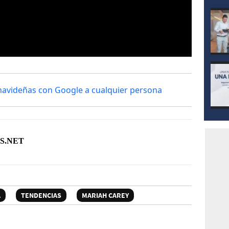
avideñas con Google a cualquier persona
S.NET
A
TENDENCIAS
MARIAH CAREY