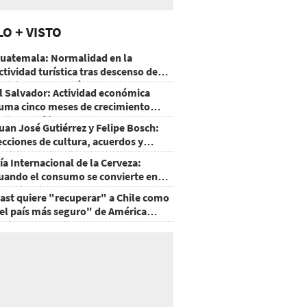
LO + VISTO
uatemala: Normalidad en la
ctividad turística tras descenso de
ctividad del volcán de Fuego
l Salvador: Actividad económica
uma cinco meses de crecimiento
rriba de 4%
uan José Gutiérrez y Felipe Bosch:
ecciones de cultura, acuerdos y
ecisiones sin miedo
ía Internacional de la Cerveza:
uando el consumo se convierte en
xperiencia
ast quiere "recuperar" a Chile como
el país más seguro" de América
atina