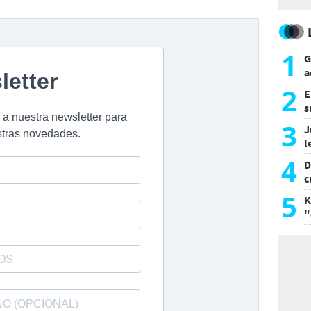
1
G
a
a
2
E
s
a
3
J
l
d
4
D
c
e
5
K
"
L