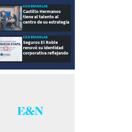
E&N BRANDLAB
Castillo Hermanos
tiene al talento al
centro de su estrategia
E&N BRANDLAB
Seguros El Roble
renovó su identidad
corporativa reflejando
innovación, cercanía y
modernidad