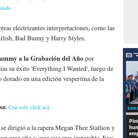
rende
otras electrizantes interpretaciones, como las
ilish, Bad Bunny y Harry Styles.
ammy a la Grabación del Año
por
as su éxito 'Everything I Wanted', luego de
 dorado en una edición vespertina de la
sa:
Con solo click acá
E&N 
Pin
 se dirigió a la rapera Megan Thee Stallion y
hum
emp
e un gran año y creo que eres imparable. Eres