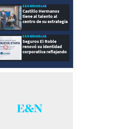
E&N BRANDLAB
Castillo Hermanos
tiene al talento al
centro de su estrategia
E&N BRANDLAB
Seguros El Roble
renovó su identidad
corporativa reflejando
innovación, cercanía y
modernidad