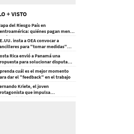
LO + VISTO
apa del Riesgo País en
entroamérica: quiénes pagan menos
 cuáles mejoraron
E.UU. insta a OEA convocar a
ancilleres para "tomar medidas"
obre Nicaragua
osta Rica envió a Panamá una
ropuesta para solucionar disputa
omercial
prenda cuál es el mejor momento
ara dar el "feedback" en el trabajo
ernando Kriete, el joven
rotagonista que impulsa
mprendimientos y talentos
ecnológicos