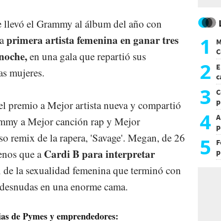
se llevó el Grammy al álbum del año con
1
primera artista femenina en ganar tres
la
M
C
 noche,
en una gala que repartió sus
y
2
E
tas mujeres.
c
s
3
C
p
el premio a Mejor artista nueva y compartió
c
4
A
rammy a Mejor canción rap y Mejor
p
oso remix de la rapera, 'Savage'. Megan, de 26
5
F
Cardi B para interpretar
p
enos que a
e
 de la sexualidad femenina que terminó con
t
midesnudas en una enorme cama.
icias de Pymes y emprendedores: