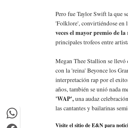
Pero fue Taylor Swift la que 
'Folklore', convirtiéndose en 
veces el mayor premio de la
principales trofeos entre artis
Megan Thee Stallion se llevó 
con la 'reina' Beyonce los G
interpretación rap por el exit
años, también se unió nada m
'WAP',
una audaz celebración
las cantantes y bailarinas se
Visite el sitio de E&N para not