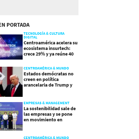
EN PORTADA
TECNOLOGÍA & CULTURA
DIGITAL
Centroamérica acelera su
ecosistema insurtech:
crece 29% y ya reúne 40
empresas
CENTROAMÉRICA & MUNDO
Estados demócratas no
creen en política
arancelaria de Trump y
demandan a gobierno
EMPRESAS & MANAGEMENT
La sostenibilidad sale de
las empresas y se pone
en movimiento en
Guatemala
CENTROAMÉRICA & MUNDO