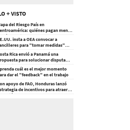
LO + VISTO
apa del Riesgo País en
entroamérica: quiénes pagan menos
 cuáles mejoraron
E.UU. insta a OEA convocar a
ancilleres para "tomar medidas"
obre Nicaragua
osta Rica envió a Panamá una
ropuesta para solucionar disputa
omercial
prenda cuál es el mejor momento
ara dar el "feedback" en el trabajo
on apoyo de FAO, Honduras lanzó
strategia de incentivos para atraer
nversión al agro