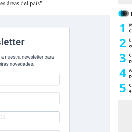
s áreas del país".
1
M
C
y
2
E
c
s
3
C
p
c
4
A
p
5
C
e
i