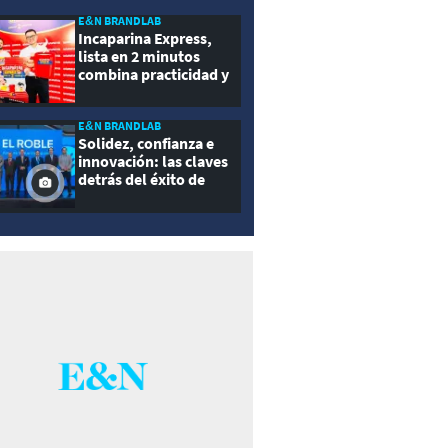
E&N BRANDLAB
Incaparina Express,
lista en 2 minutos
combina practicidad y
nutrición
E&N BRANDLAB
Solidez, confianza e
innovación: las claves
detrás del éxito de
Seguros El Roble