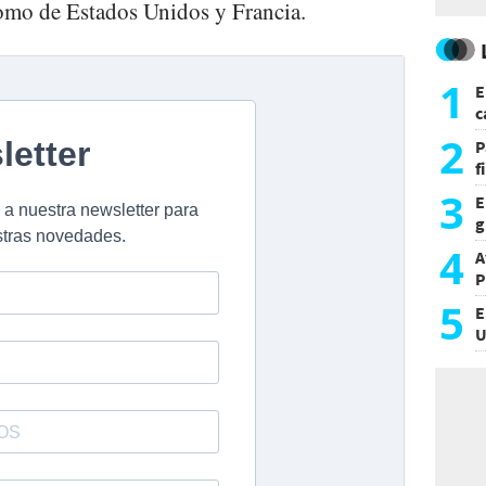
 como de Estados Unidos y Francia.
1
E
c
s
2
P
f
m
3
E
g
f
4
A
P
5
E
U
a