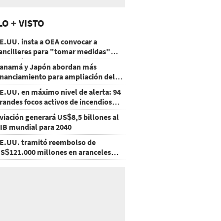
LO + VISTO
E.UU. insta a OEA convocar a
ancilleres para "tomar medidas"
obre Nicaragua
anamá y Japón abordan más
inanciamiento para ampliación del
etro
E.UU. en máximo nivel de alerta: 94
randes focos activos de incendios
orestales
viación generará US$8,5 billones al
IB mundial para 2040
E.UU. tramitó reembolso de
S$121.000 millones en aranceles
nulados