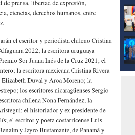
 de prensa, libertad de expresión,
ia, ciencias, derechos humanos, entre
z.
parán el escritor y periodista chileno Cristian
lfaguara 2022; la escritora uruguaya
Premio Sor Juana Inés de la Cruz 2021; el
tero; la escritora mexicana Cristina Rivera
as Elizabeth Duval y Aroa Moreno; la
strepo; los escritores nicaragüenses Sergio
escritora chilena Nona Fernández; la
istegui; el historiador y ex presidente de
s; el escritor y poeta costarricense Luis
 Benaim y Jayro Bustamante, de Panamá y