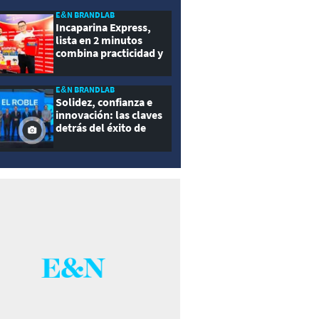
E&N BRANDLAB
Incaparina Express,
lista en 2 minutos
combina practicidad y
nutrición
E&N BRANDLAB
Solidez, confianza e
innovación: las claves
detrás del éxito de
Seguros El Roble