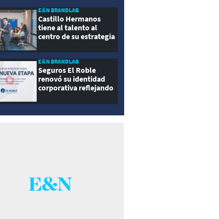
E&N BRANDLAB
Castillo Hermanos
tiene al talento al
centro de su estrategia
E&N BRANDLAB
Seguros El Roble
renovó su identidad
corporativa reflejando
innovación, cercanía y
modernidad