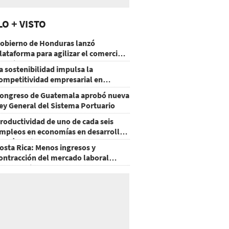
LO + VISTO
obierno de Honduras lanzó
lataforma para agilizar el comercio
xterior
a sostenibilidad impulsa la
ompetitividad empresarial en
uatemala
ongreso de Guatemala aprobó nueva
ey General del Sistema Portuario
roductividad de uno de cada seis
mpleos en economías en desarrollo
odría mejorar por la IA
osta Rica: Menos ingresos y
ontracción del mercado laboral
ausan baja del consumo