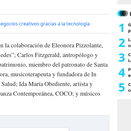
1
ocios creativos gracias a la tecnología
G
p
e
2
L
con la colaboración de Eleonora Pizzolante,
c
G
3
edes”; Carlos Fitzgerald, antropólogo y
C
L
 patrimonio, miembro del patronato de Santa
4
P
ora, musicoterapeuta y fundadora de In
e
p
5
Salud; Ida María Obediente, artista y
C
c
 Danza Contemporánea, COCO; y músicos
c