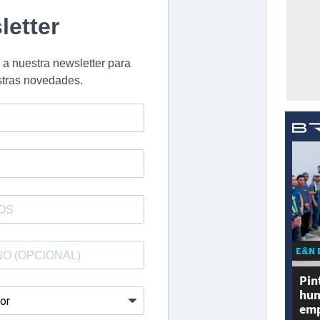
E&N 
Pin
hum
emp