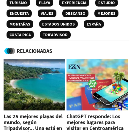
TURISMO
PLAYA
EXPERIENCIA
ESTUDIO
ENCUESTA
VIAJES
DESCANSO
MEJORES
MONTAÑAS
ESTADOS UNIDOS
ESPAÑA
COSTA RICA
TRIPADVISOR
RELACIONADAS
Las 25 mejores playas del
ChatGPT responde: Los
mundo, según
mejores lugares para
Tripadvisor... Una está en
visitar en Centroamérica