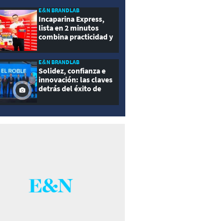
E&N BRANDLAB
Incaparina Express,
lista en 2 minutos
combina practicidad y
nutrición
E&N BRANDLAB
Solidez, confianza e
innovación: las claves
detrás del éxito de
Seguros El Roble