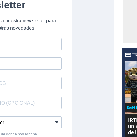
E&N 
IRT
un 
de 