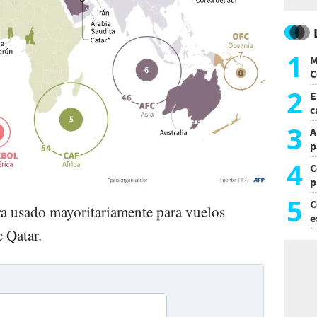
1
M
C
y
2
E
c
s
3
A
p
4
C
p
c
5
C
ra usado mayoritariamente para vuelos
e
e Qatar.
i