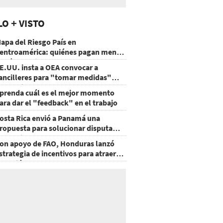
LO + VISTO
apa del Riesgo País en
entroamérica: quiénes pagan menos
 cuáles mejoraron
E.UU. insta a OEA convocar a
ancilleres para "tomar medidas"
obre Nicaragua
prenda cuál es el mejor momento
ara dar el "feedback" en el trabajo
osta Rica envió a Panamá una
ropuesta para solucionar disputa
omercial
on apoyo de FAO, Honduras lanzó
strategia de incentivos para atraer
nversión al agro