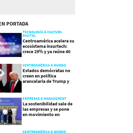
EN PORTADA
TECNOLOGÍA & CULTURA
DIGITAL
Centroamérica acelera su
ecosistema insurtech:
crece 29% y ya reúne 40
empresas
CENTROAMÉRICA & MUNDO
Estados demócratas no
creen en política
arancelaria de Trump y
demandan a gobierno
EMPRESAS & MANAGEMENT
La sostenibilidad sale de
las empresas y se pone
en movimiento en
Guatemala
CENTROAMÉRICA & MUNDO