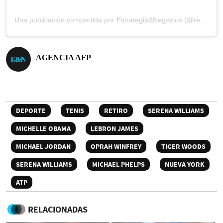
Una publicación compartida por Estrategia&Negocios (@revista_eyn)
AGENCIA AFP
DEPORTE
TENIS
RETIRO
SERENA WILLIAMS
MICHELLE OBAMA
LEBRON JAMES
MICHAEL JORDAN
OPRAH WINFREY
TIGER WOODS
SERENA WILLIAMS
MICHAEL PHELPS
NUEVA YORK
ATP
RELACIONADAS