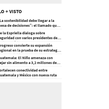
LO + VISTO
La sostenibilidad debe llegar a la
esa de decisiones”: el llamado que
eja CentraRSE
e la Espriella dialoga sobre
eguridad con varios presidentes de
atinoamérica
rogreso convierte su expansión
egional en la prueba de su estrategia
e sostenibilidad
uatemala: El Niño amenaza con
ejar sin alimento a 3,2 millones de
ersonas
ortalecen conectividad entre
uatemala y México con nueva ruta