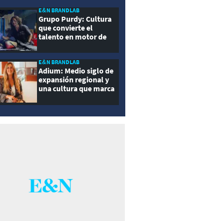
E&N BRANDLAB
Grupo Purdy: Cultura
que convierte el
talento en motor de
crecimiento
E&N BRANDLAB
Adium: Medio siglo de
expansión regional y
una cultura que marca
la diferencia