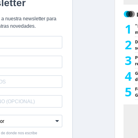
1
“
m
d
2
D
s
L
3
P
r
d
4
G
d
p
5
F
G