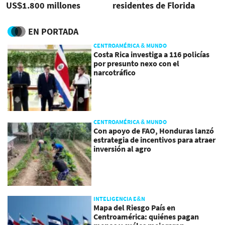
US$1.800 millones
residentes de Florida
EN PORTADA
CENTROAMÉRICA & MUNDO
Costa Rica investiga a 116 policías
por presunto nexo con el
narcotráfico
CENTROAMÉRICA & MUNDO
Con apoyo de FAO, Honduras lanzó
estrategia de incentivos para atraer
inversión al agro
INTELIGENCIA E&N
Mapa del Riesgo País en
Centroamérica: quiénes pagan