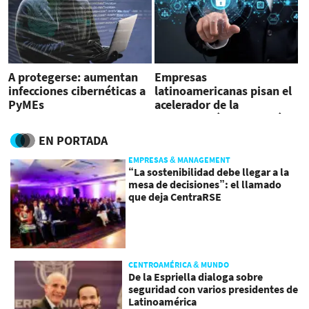
A protegerse: aumentan
Empresas
infecciones cibernéticas a
latinoamericanas pisan el
PyMEs
acelerador de la
digitalización y adopción
de la nube
EN PORTADA
EMPRESAS & MANAGEMENT
“La sostenibilidad debe llegar a la
mesa de decisiones”: el llamado
que deja CentraRSE
CENTROAMÉRICA & MUNDO
De la Espriella dialoga sobre
seguridad con varios presidentes de
Latinoamérica