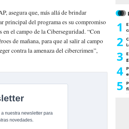
, asegura que, más allá de brindar
lar principal del programa es su compromiso
1
E
c
os en el campo de la Ciberseguridad. “Con
s
2
C
roes de mañana, para que al salir al campo
L
teger contra la amenaza del cibercrimen”,
3
E
g
f
4
P
e
p
5
P
f
m