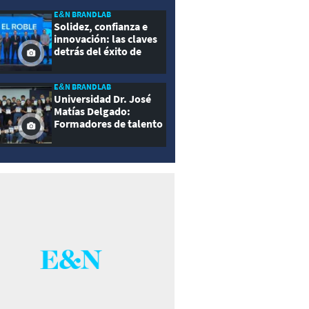
E&N BRANDLAB
Solidez, confianza e
innovación: las claves
detrás del éxito de
Seguros El Roble
E&N BRANDLAB
Universidad Dr. José
Matías Delgado:
Formadores de talento
con propósito