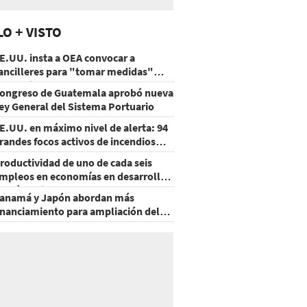
LO + VISTO
E.UU. insta a OEA convocar a
ancilleres para "tomar medidas"
obre Nicaragua
ongreso de Guatemala aprobó nueva
ey General del Sistema Portuario
E.UU. en máximo nivel de alerta: 94
randes focos activos de incendios
orestales
roductividad de uno de cada seis
mpleos en economías en desarrollo
odría mejorar por la IA
anamá y Japón abordan más
inanciamiento para ampliación del
etro