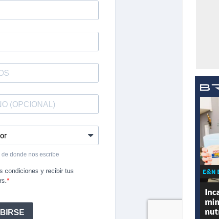
E&N 
Inc
min
nut