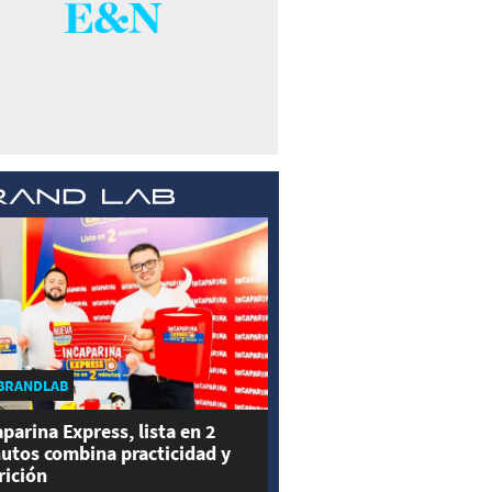
BRANDLAB
aparina Express, lista en 2
utos combina practicidad y
rición