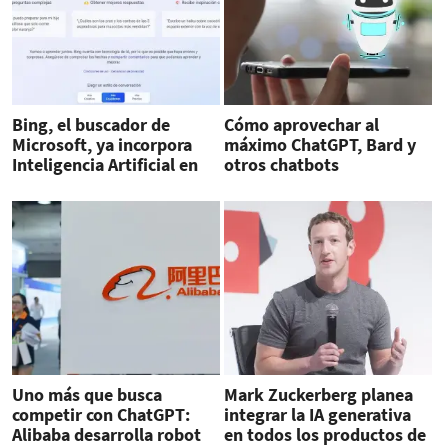
Bing, el buscador de
Cómo aprovechar al
Microsoft, ya incorpora
máximo ChatGPT, Bard y
Inteligencia Artificial en
otros chatbots
español
Uno más que busca
Mark Zuckerberg planea
competir con ChatGPT:
integrar la IA generativa
Alibaba desarrolla robot
en todos los productos de