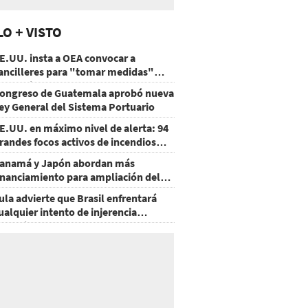
LO + VISTO
E.UU. insta a OEA convocar a
ancilleres para "tomar medidas"
obre Nicaragua
ongreso de Guatemala aprobó nueva
ey General del Sistema Portuario
E.UU. en máximo nivel de alerta: 94
randes focos activos de incendios
orestales
anamá y Japón abordan más
inanciamiento para ampliación del
etro
ula advierte que Brasil enfrentará
ualquier intento de injerencia
xtranjera