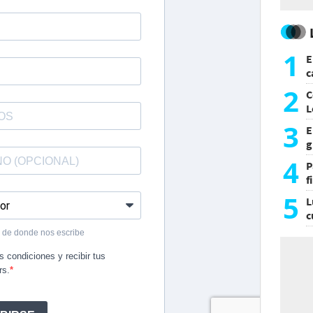
1
E
c
s
2
C
L
3
E
g
f
4
P
f
m
5
L
c
e