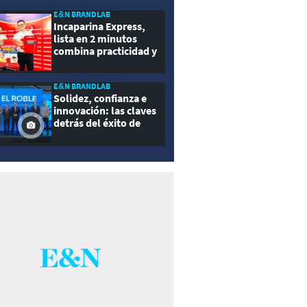
E&N BRANDLAB
Incaparina Express,
lista en 2 minutos
combina practicidad y
nutrición
E&N BRANDLAB
Solidez, confianza e
innovación: las claves
detrás del éxito de
Seguros El Roble