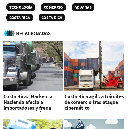
TECNOLOGÍA
COMERCIO
ADUANAS
COSTA RICA
COSTA RICA
RELACIONADAS
Costa Rica: ‘Hackeo’ a
Costa Rica agiliza trámites
Hacienda afecta a
de comercio tras ataque
importadores y frena
cibernético
exportaciones vía
terrestre