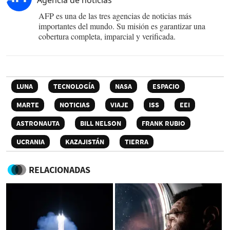
AFP es una de las tres agencias de noticias más
importantes del mundo. Su misión es garantizar una
cobertura completa, imparcial y verificada.
LUNA
TECNOLOGÍA
NASA
ESPACIO
MARTE
NOTICIAS
VIAJE
ISS
EEI
ASTRONAUTA
BILL NELSON
FRANK RUBIO
UCRANIA
KAZAJISTÁN
TIERRA
RELACIONADAS