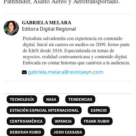
Pathfinder, Asalto Aéreo y Aerotransportado.
GABRIELA MELARA
Editora Digital Regional
Periodista salvadoreña con experiencia en contenido
digital. Inicié mi carrera en medios en 2009, formo parte
de E&N desde 2018. Especializada en temas de
negocios, realidad centroamericana y contenido digital.
Enfocada en contar historias que cautiven a la audiencia.
gabriela.melara@revistaeyn.com
TECNOLOGÍA
NASA
TENDENCIAS
ESTACIÓN ESPACIAL INTERNACIONAL
ESPACIO
CENTROAMÉRICA
INFANCIA
FRANK RUBIO
DEBORAH RUBIO
JOSH CASSADA