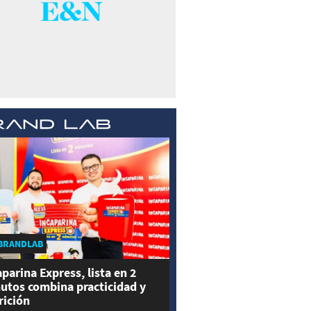
BRANDLAB
aparina Express, lista en 2
utos combina practicidad y
rición