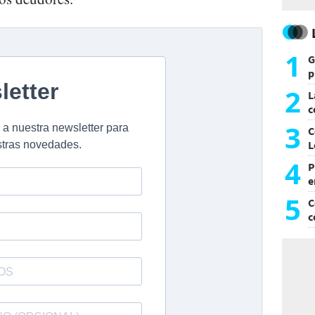
1
G
p
e
2
L
c
G
3
C
L
4
P
e
p
5
C
c
c