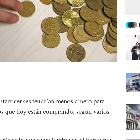
starricenses tendrían menos dinero para
ios que hoy están comprando, según varios
erés es lo que se vislumbra en el horizonte