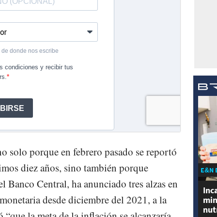
no solo porque en febrero pasado se reportó
ltimos diez años, sino también porque
E&N 
l Banco Central, ha anunciado tres alzas en
Inc
a monetaria desde diciembre del 2021, a la
min
nut
 “que la meta de la inflación se alcanzaría,