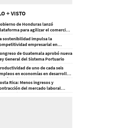
LO + VISTO
obierno de Honduras lanzó
lataforma para agilizar el comercio
xterior
a sostenibilidad impulsa la
ompetitividad empresarial en
uatemala
ongreso de Guatemala aprobó nueva
ey General del Sistema Portuario
roductividad de uno de cada seis
mpleos en economías en desarrollo
odría mejorar por la IA
osta Rica: Menos ingresos y
ontracción del mercado laboral
ausan baja del consumo