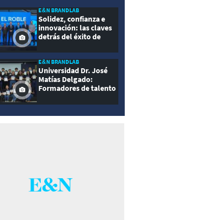
E&N BRANDLAB
Solidez, confianza e
innovación: las claves
detrás del éxito de
Seguros El Roble
E&N BRANDLAB
Universidad Dr. José
Matías Delgado:
Formadores de talento
con propósito