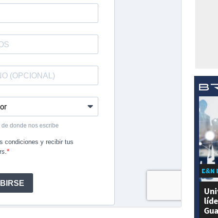
E&N 
Uni
líd
Gua