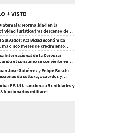
LO + VISTO
uatemala: Normalidad en la
ctividad turística tras descenso de
ctividad del volcán de Fuego
l Salvador: Actividad económica
uma cinco meses de crecimiento
rriba de 4%
ía Internacional de la Cerveza:
uando el consumo se convierte en
xperiencia
uan José Gutiérrez y Felipe Bosch:
ecciones de cultura, acuerdos y
ecisiones sin miedo
uba: EE.UU. sanciona a 5 entidades y
 8 funcionarios militares