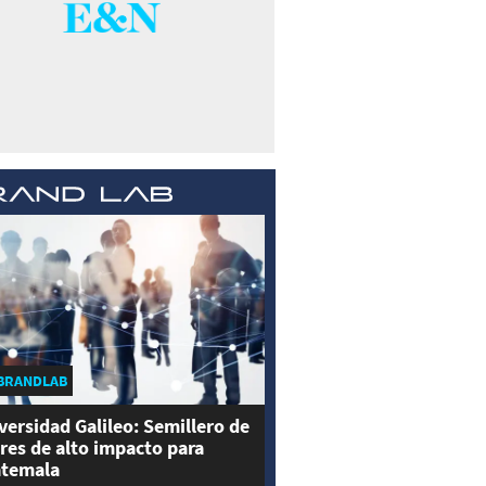
BRANDLAB
versidad Galileo: Semillero de
eres de alto impacto para
temala