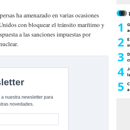
 persas ha amenazado en varias ocasiones
1
 Unidos con bloquear el tránsito marítimo y
G
a
espuesta a las sanciones impuestas por
a
2
E
uclear.
s
a
3
D
c
e
4
J
l
d
5
C
a