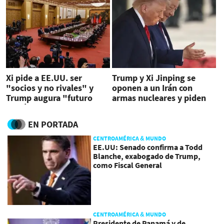
Xi pide a EE.UU. ser
Trump y Xi Jinping se
"socios y no rivales" y
oponen a un Irán con
Trump augura "futuro
armas nucleares y piden
fantástico juntos"
normalizar Ormuz
EN PORTADA
CENTROAMÉRICA & MUNDO
EE.UU: Senado confirma a Todd
Blanche, exabogado de Trump,
como Fiscal General
CENTROAMÉRICA & MUNDO
Presidente de Panamá y de