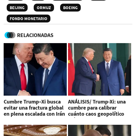
BEIJING
ORMUZ
BOEING
FONDO MONETARIO
RELACIONADAS
Cumbre Trump–Xi busca
ANÁLISIS/ Trump-Xi: una
evitar una fractura global
cumbre para calibrar
en plena escalada con Irán
cuánto caos geopolítico
más se puede soportar