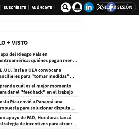
INICIAR SESIÓN
SUSCRÍBETE
ANÚNCIATE
LO + VISTO
apa del Riesgo País en
entroamérica: quiénes pagan menos
 cuáles mejoraron
E.UU. insta a OEA convocar a
ancilleres para "tomar medidas"
obre Nicaragua
prenda cuál es el mejor momento
ara dar el "feedback" en el trabajo
osta Rica envió a Panamá una
ropuesta para solucionar disputa
omercial
on apoyo de FAO, Honduras lanzó
strategia de incentivos para atraer
nversión al agro