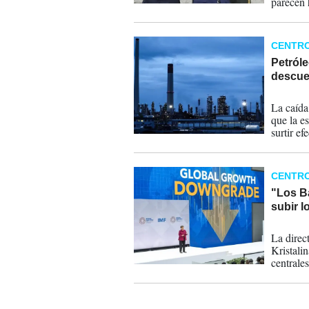
parecen 
demasiad
CENTR
Petróle
descue
17-04-
La caída
que la e
surtir ef
equilibr
tregua i
CENTR
"Los B
subir l
09-04-
La direc
Kristali
centrales
endurecer
presiones