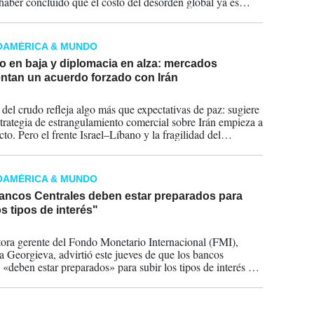
haber concluido que el costo del desorden global ya es
o alto, incluso para las dos mayores potencias del planeta.
OAMÉRICA & MUNDO
o en baja y diplomacia en alza: mercados
ntan un acuerdo forzado con Irán
2026
 del crudo refleja algo más que expectativas de paz: sugiere
strategia de estrangulamiento comercial sobre Irán empieza a
ecto. Pero el frente Israel–Líbano y la fragilidad del
io regional amenazan con convertir cualquier acuerdo en una
ncompleta.
OAMÉRICA & MUNDO
ancos Centrales deben estar preparados para
os tipos de interés"
2026
tora gerente del Fondo Monetario Internacional (FMI),
na Georgieva, advirtió este jueves de que los bancos
 «deben estar preparados» para subir los tipos de interés y
 sus políticas si la guerra contra Irán deriva en importantes
 inflacionarias.