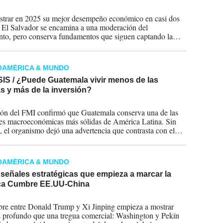
2026
istrar en 2025 su mejor desempeño económico en casi dos
 El Salvador se encamina a una moderación del
nto, pero conserva fundamentos que siguen captando la
de inversionistas. El impulso de la construcción, los
s de infraestructura y la consolidación fiscal compensarían
rte de las presiones externas.
OAMÉRICA & MUNDO
IS / ¿Puede Guatemala vivir menos de las
s y más de la inversión?
2026
ión del FMI confirmó que Guatemala conserva una de las
es macroeconómicas más sólidas de América Latina. Sin
 el organismo dejó una advertencia que contrasta con el
o oficial: el país sigue dependiendo excesivamente de las
enfrenta déficits estructurales en infraestructura e
onalidad y necesita reformas profundas si quiere convertirse
OAMÉRICA & MUNDO
stino de inversión de primer nivel.
señales estratégicas que empieza a marcar la
ica Cumbre EE.UU-China
2026
e entre Donald Trump y Xi Jinping empieza a mostrar
 profundo que una tregua comercial: Washington y Pekín