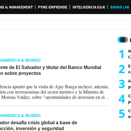
AS & MANAGEMENT
PYME-EMPRENDE
INTELIGENCIA E&N
BRAND LAB
1
M
C
OAMÉRICA & MUNDO
y
2
E
nte de El Salvador y titular del Banco Mundial
c
an sobre proyectos
s
3
A
2026
dencia apuntó que la visita de Ajay Banga incluyó, además,
p
ón con inversionistas del sector turístico y la Ministra de
4
C
 Morena Valdez, sobre "oportunidades de inversión en el
p
c
5
C
OAMÉRICA & MUNDO
e
i
ador desafía crisis global a base de
cción, inversión y seguridad