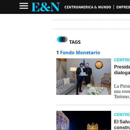
CENTROAMERICA & MUNDO
EMPRES
TAGS
1
Fondo Monetario
CENTR
Preside
dialog
28-07-
La Presi
una reuni
Turismo,
país"...
CENTR
El Salv
constru