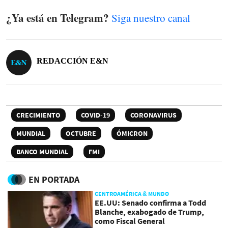
¿Ya está en Telegram?
Siga nuestro canal
REDACCIÓN E&N
CRECIMIENTO
COVID-19
CORONAVIRUS
MUNDIAL
OCTUBRE
ÓMICRON
BANCO MUNDIAL
FMI
EN PORTADA
CENTROAMÉRICA & MUNDO
EE.UU: Senado confirma a Todd
Blanche, exabogado de Trump,
como Fiscal General